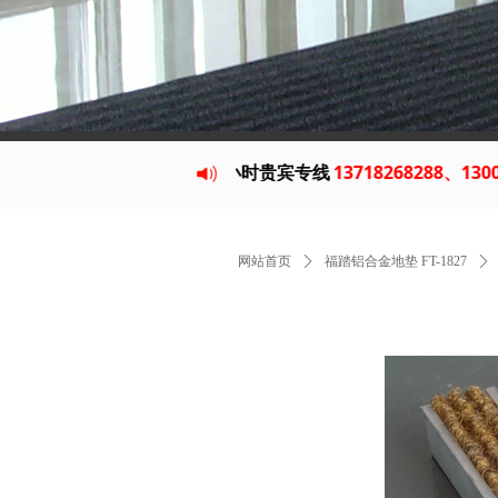
400-888-2298
24小时贵宾专线
13718268288、13001098288
网站首页
ꄲ
福踏铝合金地垫 FT-1827
ꄲ