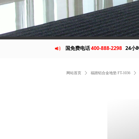
铝合金除尘地垫
全国免费电话
400-888-2298
24小时贵宾专线
网站首页
ꄲ
福踏铝合金地垫 FT-1036
ꄲ