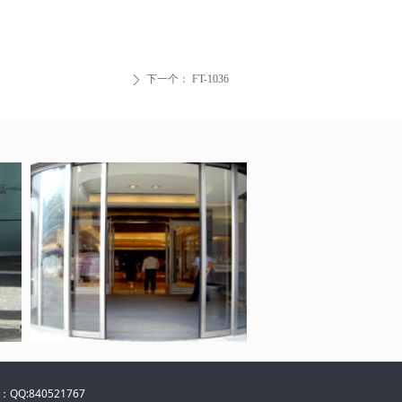
下一个：
FT-1036
ꄲ
:840521767