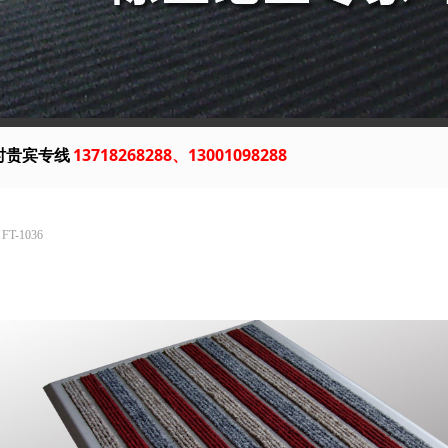
13718268288、13001098288
FT-1036