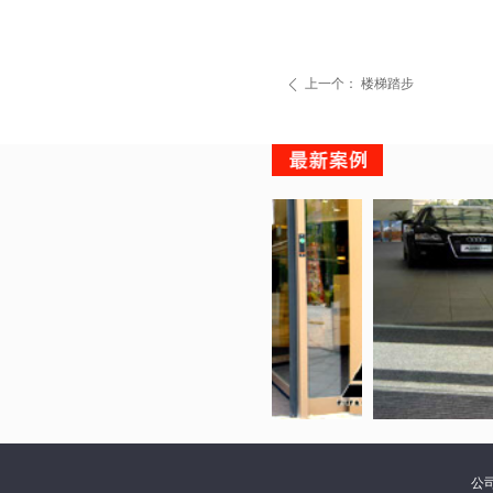
上一个：
楼梯踏步
ꄴ
公司