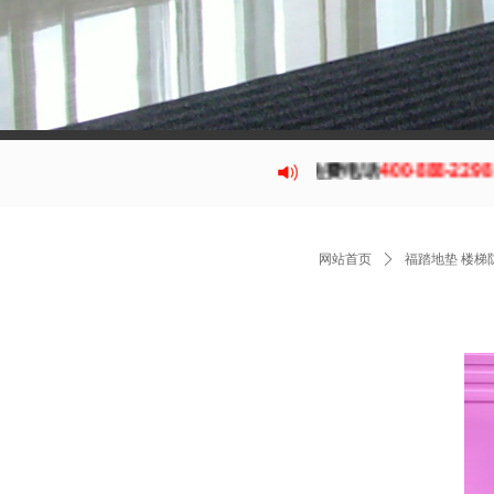
福踏
铝合金除尘地垫
全国免费电话
400-888-2298
24小
网站首页
ꄲ
福踏地垫 楼梯