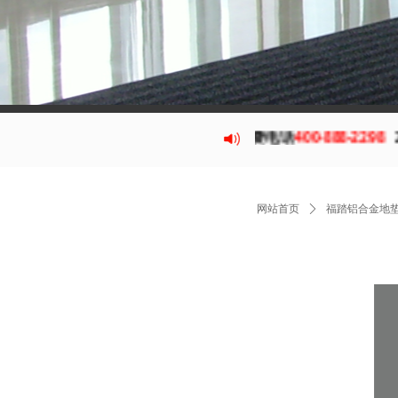
福踏
铝合金除尘地垫
全国免费电话
400-888-2298
24小时
网站首页
ꄲ
福踏铝合金地垫 F