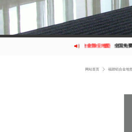
福踏
铝合金除尘地垫
全国免费电话
40
网站首页
ꄲ
福踏铝合金地垫 F