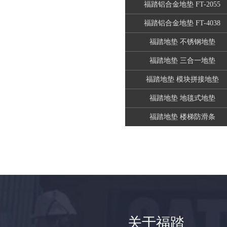
福踏铝合金地垫 FT-2055
福踏铝合金地垫 FT-4038
福踏地垫 不锈钢地垫
福踏地垫 三合一地垫
福踏地垫 模块拼接地垫
福踏地垫 地毯式地垫
福踏地垫 楼梯防滑条
关于福踏